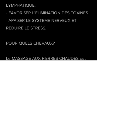
LYMPHATIQUE.
- FAVORISER L'ELIMINATION DES TOXINES.
- APAISER LE SYSTEME NERVEUX ET
REDUIRE LE STRESS.
POUR QUELS CHEVAUX?
Le MASSAGE AUX PIERRES CHAUDES est
particulièrement bénéfique pour:
- Les chevaux stressés, anxieux ou nerveux.
- Les chevaux ayant des douleurs
musculaires chroniques.
- Les chevaux âgés ou sujets à l'arthrose.
- TOUS ceux qui ont besoins d'un moment
de détente complet.
DEROULEMENT D'UNE SEANCE: