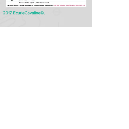
2017 EcurieCavaline©.
Partager